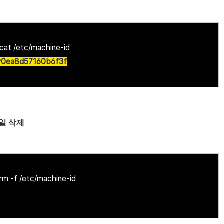
at /etc/machine-id
0ea8d57160b6f3f
 파일 삭제
m -f /etc/machine-id