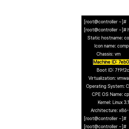
[root@controller ~]#
[root@controller ~]#
Static hostname: con
Icon name: compu
Chassis: vm
Machine ID: 7e
Boot ID: 7f9f2ce
Virtualization: vmwa
Operating System: C
CPE OS Name: cpe:
Kernel: Linux 3.10.
Architecture: x86
[root@controller ~]#
[root@controller ~]#