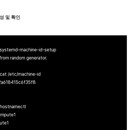
 생성 및 확인
systemd-machine-id-setup
D from random generator.
at /etc/machine-id
2a618415c6f35f8
hostnamectl
ompute1
ute1