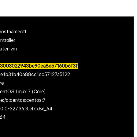
 hostnamectl
troller
ter-vm
b03003022943be90ea8d57160b6f3f
1b31b40688cc1ec57127a5122
re
entOS Linux 7 (Core)
/o:centos:centos:7
0-327.36.3.el7.x86_64
-64