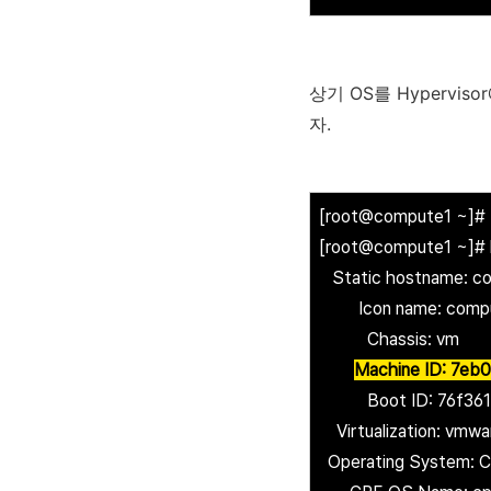
상기 OS를 Hypervis
자.
[root@compute1 ~]#
[root@compute1 ~]# 
Static hostname: c
Icon name: comp
Chassis: vm
Machine ID: 7e
Boot ID: 76f3619
Virtualization: vmwa
Operating System: C