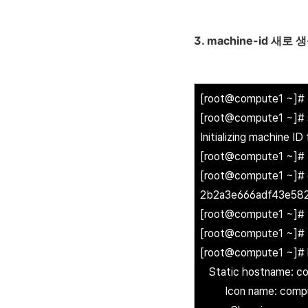
3. machine-id 새로
[root@compute1 ~]#
[root@compute1 ~]# 
Initializing machine I
[root@compute1 ~]#
[root@compute1 ~]# c
2b2a3e666adf43e58
[root@compute1 ~]#
[root@compute1 ~]#
[root@compute1 ~]# 
Static hostname: c
Icon name: comp