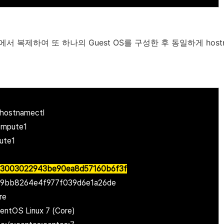
or에서 복제하여 또 하나의 Guest OS를 구성한 후 동일하게 host
hostnamectl
ompute1
ute1
b03003022943be90ea8d57160b6f3f
bb8264e4f977f039d6e1a26de
re
entOS Linux 7 (Core)