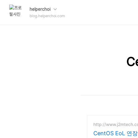
helperchoi
blog.helperchoi.com
C
http://www.j2mtech.
CentOS EoL