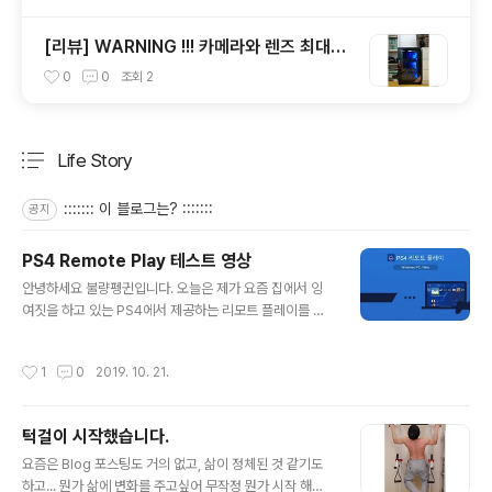
[리뷰] WARNING !!! 카메라와 렌즈 최대의
적 습기 그리고 곰팡이의 계절이 다가온다.
0
0
조회
2
Life Story
분류 전체보기
주요 글 목록
::::::: 이 블로그는? :::::::
공지
PS4 Remote Play 테스트 영상
글 내용
안녕하세요 불량펭귄입니다. 오늘은 제가 요즘 집에서 잉
여짓을 하고 있는 PS4에서 제공하는 리모트 플레이를 테
스트 해보고자 준비해봤습니다. 테스트 환경은 아래와 같
고, 영상 시청과 함께 구독과 좋아요 부탁드립니다! 감사합
작성시간
1
0
2019. 10. 21.
니다. [ Server 환경 ] PS4 PRO + Samsung SSD 86
0 QVO 2TB + kt 1Gbps Network [ Client 환경 ] Wi
ndows10 PRO + LG Gram 13ZD940-GX7HK + S
턱걸이 시작했습니다.
amsung Galaxy S10 5G (kt 5G Network)
글 내용
요즘은 Blog 포스팅도 거의 없고, 삶이 정체된 것 같기도
하고... 뭔가 삶에 변화를 주고싶어 무작정 뭔가 시작 해야