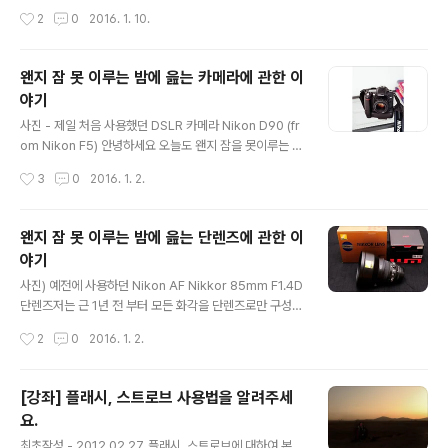
작성시간
2
0
2016. 1. 10.
왠지 잠 못 이루는 밤에 읊는 카메라에 관한 이
야기
글 내용
사진 - 제일 처음 사용했던 DSLR 카메라 Nikon D90 (fr
om Nikon F5) 안녕하세요 오늘도 왠지 잠을 못이루는 은
둔 불량펭귄입니다. 오늘은 카메라 즉 바디에 대해서 끄적
작성시간
3
0
2016. 1. 2.
여 보고자 합니다. 초심자 분들만 보시고 고수님들은 그냥
쉬어가는 페이지 정도로 봐주시고 혹시 틀린점이 있다면
지적 부탁드립니다. 카메라 바디의 포커싱 방식에 따른 차
왠지 잠 못 이루는 밤에 읊는 단렌즈에 관한 이
이로 구분 짓자면 Range Finder의 약자인 RF 방식과 Si
야기
ngle Lens Reflex 의 약자인 SLR 방식으로 나뉩니다. R
글 내용
F 방식의 카메라들은 현재 라이카같은 브랜드들이 고수하
사진) 예전에 사용하던 Nikon AF Nikkor 85mm F1.4D
는 방식으로 흔히 이중상 합치방식이라고 불리우는 독특한
단렌즈저는 근 1년 전 부터 모든 화각을 단렌즈로만 구성해
포커스 시스템을 사용하는 카메라 입니다. 렌즈로 들어오
서 사진을 담고 있습니다. 그간 사용해왔던 렌즈들을 화각
작성시간
2
0
2016. 1. 2.
는 이미지 상과 별도의 뷰파인더로 들어오는 이미지 상의
별로 나열 하자면 아래와 같습니다. >그간 사용했던 줌렌
교차점..
즈 Nikon AF-S DX Nikkor 10-24mm f/3.5-4.5G Ni
kon AF-S DX Nikkor 18-55mm F3.5-5.6G VR Nik
[강좌] 플래시, 스트로브 사용법을 알려주세
on AF-S Nikkor 24-70mm F2.8G N Nikon AF-S
요.
VR Zoom Nikkor 70-300mm F4.5-5.6G Nikon A
글 내용
F Nikkor 80-200mm ED F2.8D >그간 사용했던 단초
최초작성 - 2012.02.27. 플래시, 스트로브에 대하여 본