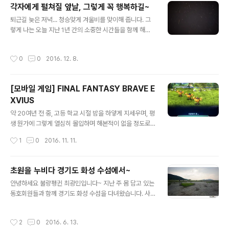
각자에게 펼쳐질 앞날, 그렇게 꼭 행복하길~
량펭귄 최광민 이였습니다.
글 내용
퇴근길 늦은 저녁... 청승맞게 겨울비를 맞이해 줍니다. 그
렇게 나는 오늘 지난 1년 간의 소중한 시간들을 함께 해온
친구에게 안녕을 고하고 돌아왔습니다. 이제는 이런 일도
그냥 이렇게 덤덤해질 나이가 되서인지 아프거나, 슬픈 느
작성시간
0
0
2016. 12. 8.
낌은 들지 않았습니다. 그저 각자의 앞날에 보다 나은 행복
이 함께 하길 바랄 뿐입니다. 오늘은 좀더 일찍 잠자리에 들
어야 겠습니다. Good night~ (2015.10.23 ~ 2016.12.
[모바일 게임] FINAL FANTASY BRAVE E
08) "널 사랑하지 않아" / [ 어반 자카파 ] 무슨 말을 할까
XVIUS
어디서부터 어떻게 고개만 떨구는 나 그런 날 바라보는 너
글 내용
그 어색한 침묵 널 사랑하지 않아 너도 알고 있겠지만 눈물
약 20여년 전 중, 고등 학교 시절 밤을 하얗게 지세우며, 평
흘리는 너의 모습에도 내 마음 아프지가 않아 널 사랑하지
생 뭔가에 그렇게 열심히 몰입하며 해본적이 없을 정도로
않아 다른 이유는 없어 미안하다는 말도 용서해 달..
무섭게 불살랐던 대상이 있었으니... RPG 게임의 양대 산
작성시간
1
0
2016. 11. 11.
맥이였던 스퀘어사의 FINAL FANTASY... 당시 RPG 게
임은 양상은 파이널 판타지 시리즈와 지금은 스퀘어에닉스
로 합병되 버린 에닉스사의 드래곤 퀘스트 시리즈가 최고
초원을 누비다 경기도 화성 수섬에서~
로 불리었었다. 그리고 이제 38살이 다 된 그 고삘이의 가
글 내용
안녕하세요 불량펭귄 최광민입니다~ 지난 주 몸 담고 있는
슴에 다시금 RPG 게임의 불씨를 지핀 것이 있으니... FIN
동호회원들과 함께 경기도 화성 수섬을 다녀왔습니다. 사
AL FANTASY BRAVE EXVIUS~!!! ㅋㅋㅋ 사실 나온지
진을 담는 사람들에게 경기도 화성하면 왕따나무로 유명한
는 꾀나 됬지만, 역시나 이제는 신작 게임 정보에는 둔감하
우음도가 먼저 떠오르게 마련입니다만, 개인적으로 수섬은
게된 나이인지라, 이제야 접해서 신세계를 맞보고 있다. iP
작성시간
2
0
2016. 6. 13.
처음이다 보니~ 그 광활한 초원과 압도적인 풍경에 넋을
hone Appstore 버전과 Android Google..