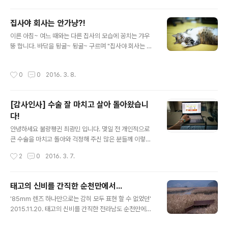
잃을 정도 였습니다. 가히 한국의 세렝게티 초원이라고 불
러도 손색이 없을 것 같습니다 ㅋ 경기도 화성 수섬의 모습
집사야 회사는 안가냥?!
을 둘러 보며, 이 포스팅을 읽고 있을 분들도 기회가 되시면
글 내용
꼭 한번 방문해서 멋진 사진 담아 가시면 좋을 것 같습니다.
이른 아침~ 여느 때와는 다른 집사의 모습에 꽁치는 갸우
Photo by 불량펭귄 / Nikon D3s, Nikon AF 20mm F
뚱 합니다. 바닦을 뒹굴~ 뒹굴~ 구르며 "집사야 회사는 안
2.8D ED, Nikon AF-S 70-200mm F2.8G ED IF +
가냥?" ... 라고 하는 것 같습니다. "가끔은 꽁치 니가 세상
Nikon AF-S TELECONVERTER TC..
에서 제일 부럽다.......... -_ -;" 꽁치네 집은 오늘도 평화롭
작성시간
0
0
2016. 3. 8.
습니다...ㅋ
[감사인사] 수술 잘 마치고 살아 돌아왔습니
다!
글 내용
안녕하세요 불량펭귄 최광민 입니다. 몇일 전 개인적으로
큰 수술을 마치고 돌아와 걱정해 주신 많은 분들께 이렇게
블로그 포스팅으로 나마 감사의 인사를 올리고자 합니다.
작성시간
2
0
2016. 3. 7.
2013년 경 건강검진을 통해 처음으로 담낭, 그러니까 간
에 붙어 있는 흔히 쓸개라고 부르는 녀석에 담석이 있는 걸
확인했습니다. 담석증은 담낭염과 담낭암으로 발전해서 췌
태고의 신비를 간직한 순천만에서...
장암까지 전이 될 수 있는 무서운 녀석이라고 하더군요 =
글 내용
'85mm 렌즈 하나만으로는 감히 모두 표현 할 수 없었던'
ㅅ = 매년 추적검사를 해왔지만, 특별히 염증등의 특별한
2015.11.20. 태고의 신비를 간직한 전라남도 순천만에
증상이 발생하지 않는 이상 수술까지 필요 없다는 얘기에
서... 사진은 Click~!
버텨왔는데 이녀석이 드디어 사고를 치고 말았네요~ >_