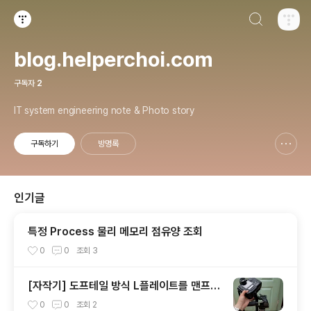
검색하기
티스토리
blog.helperchoi.com
구독자
2
IT system engineering note & Photo story
구독하기
방명록
신고하기 레이어
열기
인기글
특정 Process 물리 메모리 점유양 조회
0
0
조회
3
[자작기] 도프테일 방식 L플레이트를 맨프로
토 타입으로 개조하기
0
0
조회
2