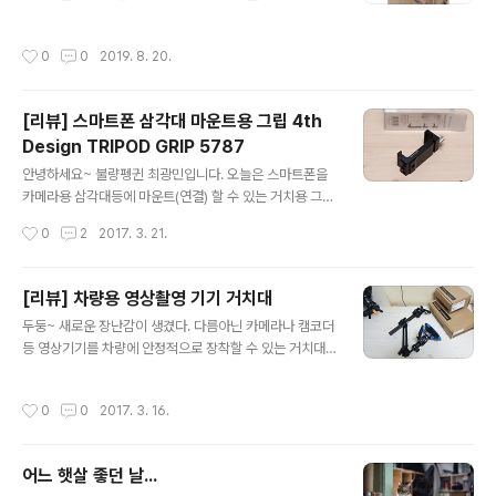
겠다싶어, 턱걸이 시작했습니다. 우선 첫 목표는 30일간
꾸준히 하는 거고, 계속 늘려갈 예정입니다. 응원 부탁드려
작성시간
0
0
2019. 8. 20.
요!!
[리뷰] 스마트폰 삼각대 마운트용 그립 4th
Design TRIPOD GRIP 5787
글 내용
안녕하세요~ 불량펭귄 최광민입니다. 오늘은 스마트폰을
카메라용 삼각대등에 마운트(연결) 할 수 있는 거치용 그립
제품인 4th Design TRIPOD GRIP 5787 을 리뷰하고
작성시간
0
2
2017. 3. 21.
자 합니다. Google, Naver등 인터넷 검색엔진을 통해 스
마트폰 거치대를 검색하면 싸게는 4~5천원부터 다양한 제
품들이 검색됩니다. 필자도 이미 만원 안팎에 저렴한 스마
[리뷰] 차량용 영상촬영 기기 거치대
트폰용 거치대를 이미 보유하고 있지만, 싼게 비지떡(?) 이
글 내용
두둥~ 새로운 장난감이 생겼다. 다름아닌 카메라나 캠코더
라고 플라스틱 재질등으로 만들어진 상대적으로 저렴한 거
등 영상기기를 차량에 안정적으로 장착할 수 있는 거치대~
치대 제품에 수십만원 이상을 호가하는 값비싼 스마트폰을
사실 차량용 거치대로 검색하면 많은 제품들이 나오지만~
맡기기란 역시 좀 불안하기 마련입니다. 사실 오늘 소개하
지지하중이나 구도의 변경등 가격대비 편리함과 안정성을
고자 하는 제품은 스마트폰용 거치대 치고는 제법 가격이
작성시간
0
0
2017. 3. 16.
모두 겸비한 제품은 찾기 힘든것이 사실이다. 그렇게 고심
나가는 제품입니다. (인터넷 판매가 기준 4만원 이상) 하지
끝에 고르고 골라 선택한 장난감 ~ Manfrotto JOY PH
만 가격에 걸맞게 ..
OTO 시리즈 ! JOY PHOTO 시리즈는 사실 악세사리들
어느 햇살 좋던 날...
의 세트형 판매 상품명이고, 필자는 필요에 의해 아래 악세
글 내용