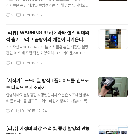
점 렌즈 Nikon AF Nikkor 20mm F2.8D Nikon AF-S
게시물은 본인 최광민(불량펭귄)에 의해 남는 잉여력으로
DX Nikkor 35m..
직접 작성 되었으며 CCL 라이센스에 따라 저작자 표시 및
작성시간
3
0
2016. 1. 2.
비영리, 변경금지 조건으로 자유롭게 배포 및 포스팅 하실
수 있습니다. 또한 본 게시물은 Nikon사의 SB-900 스트
로브를 기준으로 작성되었기 때문에 타사 브랜드에서 발매
[리뷰] WARNING !!! 카메라와 렌즈 최대의
중인 스트로브와 비교하여 용어적 기술적 차이가 있을 수
적 습기 그리고 곰팡이의 계절이 다가온다.
있음을 이해 바랍니다. 1. 플래시, 스트로브를 사용하는 이
글 내용
유 - 사람의 눈과 카메라는 다이나믹레인지(이하 DR) 또는
최초작성 - 2012.06.04. 본 게시물은 본인 최광민(불량
계조라고 불리우는 명부와 암부차에 대한 인식과 표현에
펭귄)에 의해 직접 작성 되었으며 CCL 라이센스에 따라 저
있어 큰 차이가 있음. 예를 들어 역광의 상황에서도 사람의
작자 표시 및 비영리, 변경금지 조건으로 자유롭게 배포 및
작성시간
0
0
2016. 1. 2.
눈은 배경과 피사체가 적절히 표현되어 보이지만 카메라는
포스팅 하실 수 있습니다.또한 본 게시물은 국내 브랜드인
상대적으로 사람의..
Horusbennu 사에서 제작 판매중인 제품을 기준으로 작
성 되었으며 본인이 직접 구매한 제품을 기준으로 작성되
[자작기] 도프테일 방식 L플레이트를 맨프로
었음을 알려드립니다. 안녕하세요 불량펭귄 최광민입니다.
토 타입으로 개조하기
올해도 뜨거운 햇살과 무더운 더위를 몰고 여름이 찾아왔
글 내용
습니다. 무더운 날씨지만 열심히 사진생활 하고 계시죠? 불
안녕하세요 불량펭귄 최광민입니다.오늘은 도프테일 방식
량펭귄도 열심히 사진생활을 하고 있답니다. (뭐 최근에는
의 플레이트를 맨프로트 헤드 타입에 장착이 가능하도록
12년만에 부활한 악마 디아블로로부터 세상을 구원하고
개조해 보도록 하겠습니다. 제가 이런 생각을 한 이유는 다
작성시간
0
0
2015. 12. 24.
지켜 내기위해 조금 활동이 더디긴 했지만... -_ -a ) 무튼
름이 아닌 L 플레이트의 사용이 필요했기 때문입니다. 저는
~! 여름하면 생각나..
국민삼각대라 불리우는 MANFROTTO 190XPROB PR
O 삼각대에 3WAY 방식의 헤드인 MANFROTTO 804
[리뷰] 가성비 최강 스냅 및 풍경 촬영의 만능
RC2 를 사용하고 있습니다. 이 조합은 DSLR을 사용하는