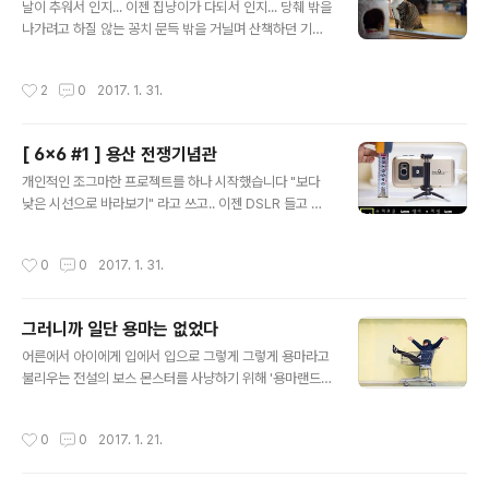
사리들을 별도 구매하여 구성 및 사용중이다. Manfrotto
날이 추워서 인지... 이젠 집냥이가 다되서 인지... 당췌 밖을
241 Pump Cup + Manfrotto 396B-2 Double Arti
나가려고 하질 않는 꽁치 문득 밖을 거닐며 산책하던 기억
culated Arm 제품의 구성은 아래와 같이 차량에 고정을
이 났는지 훌쩍~ 창밖을 한번 내다보고 이내 또 심드렁 합
시키는 241 Pump Cup과 지지대 역활을 하는 ..
니다. "어느 햇살 좋던 날..."
작성시간
2
0
2017. 1. 31.
[ 6x6 #1 ] 용산 전쟁기념관
글 내용
개인적인 조그마한 프로젝트를 하나 시작했습니다 "보다
낮은 시선으로 바라보기" 라고 쓰고.. 이젠 DSLR 들고 다
닐 체력이 안되 스마트폰 하나 들고 출사다녀 볼 요량입니
다. "쿨럭~" 뭐 무튼 그 첫번째 시도는 용산에 위치한 전쟁
작성시간
0
0
2017. 1. 31.
기념관 입니다. 사실 이곳을 처음 방문한 것은 아니지만, 조
막만한 스마트폰 카메라와 지상 6cm 시선으로 바라보자
니... "하.... 무리였던건가..." 싶습니다 =_ =; 거 아무튼 들
그러니까 일단 용마는 없었다
여다 보겠습니다~ 휘릭~ ▒ ▒ ▒▒ ▒ ▒▒ ▒ ▒ ▒ ▒ ▒▒ ▒
글 내용
▒▒ ▒ ▒ ▒ ▒ ▒▒ ▒ ▒▒ ▒ ▒ 이상 요렇게 생긴 '불량펭귄
어른에서 아이에게 입에서 입으로 그렇게 그렇게 용마라고
최광민' 이였습니다~ 휘릭~
불리우는 전설의 보스 몬스터를 사냥하기 위해 '용마랜드
원정대' 에 지원했습니다. 그러니까 일단 용마는 없었습니
다만, 용마에 필적하는 필드 보스는 조우 했던 것 같습니다.
작성시간
0
0
2017. 1. 21.
▒ ▒ ▒ ▒ ▒ ▒ ▒ ▒ ▒ ▒ ▒ ▒ ▒ ▒ ▒ ▒ ▒ ▒ ▒ ▒ ▒ ▒ ▒
▒ ▒ ▒ ▒ ▒ ▒ ▒ ▒ ▒ ▒ ▒ ▒ ▒ ▒ ▒ ▒ ▒ ▒ ▒ ▒ ▒ ▒ ▒
▒ ▒ ▒ ▒ ▒ ▒ ▒ ▒ 하................ 뭔가... 아늑하다.. 이상 불