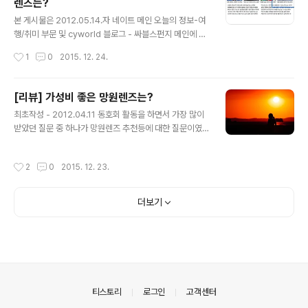
렌즈는?
사람들은 한번 쯤은 거쳐가는 조합이라고 할 수 있을 만큼
글 내용
가격대비 성능과 보급율로 거의 표준이라 할 수 있을 만큼
본 게시물은 2012.05.14.자 네이트 메인 오늘의 정보-여
자리잡고 있습니다. 특히나 저 처럼 풍경사진의 빈도가 높
행/취미 부문 및 cyworld 블로그 - 싸블스펀지 메인에 소
은 사진가들에게는 볼헤드 방식의 헤드들은 수평선과 지평
개된 글임을 알려드립니다. 본 게시물은 본인 최광민(불량
작성시간
1
0
2015. 12. 24.
선등을 정확히 맞추기가 매우 힘들기 때문에 3WAY 방식
펭귄)에 의해 직접 작성 되었으며 CCL 라이센스에 따라 저
의 헤드들을 많이 사용하게 됩니다..
작자 표시 및 비영리, 변경금지 조건으로 자유롭게 배포 및
포스팅 하실 수 있습니다. 또한 본 게시물은 Nikon사(이하
[리뷰] 가성비 좋은 망원렌즈는?
니콘)의 Nikkor 브랜드 렌즈들과 해당 마운트 규격의 그
글 내용
최초작성 - 2012.04.11 동호회 활동을 하면서 가장 많이
서브 파츠들을 기준으로 작성 되었습니다. 안녕하세요~ 불
받았던 질문 중 하나가 망원렌즈 추천등에 대한 질문이였
량펭귄 최광민 입니다. 오늘은 스냅 및 풍경촬영을 위한 렌
던 것 같습니다. 그도 그럴것이 DSLR 사용자면 누구나 한
즈 선택에 대해서 알아보고자 합니다. 렌즈 화각대를 분류
번 쯤은 망원렌즈로 멀리 보이는 피사체를 Zooming해 담
하는 기준은 보통 렌즈 초점거리 50mm를 기준으로 합니
작성시간
2
0
2015. 12. 23.
아보고 싶은 욕구가 생기게 될 수 밖에 없기 때문입니다. 오
다. 그렇게 보는 이유는 사람의 눈을 움직이지 않고 정면을
늘은 그래서 간단히 제 경험담과 함께 망원렌즈의 선택에
바라 봤..
관해서 끄적여 보고자 합니다. DSLR 카메라를 접하시는
더보기
분들에게 언젠가 망원렌즈는 마치 약속이라도 한듯 숙명
처럼 유혹으로 다가오게 됩니다. 하지만 10만원대 안팍의
가변 조리개 수치(초점거리에 따라 조리개가 고정되지 않
고 변하는)를 갖고 있는 번들 망원렌즈를 사용해 보고는 이
내 실망감들을 감추지 못하게 됩니다. 사진의 화질과 선예
도 조리개 수치등등 여러모로..
의안내
티스토리
로그인
고객센터