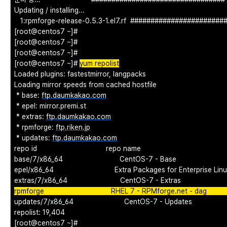
Updating / installing...
1:rpmforge-release-0.5.3-1.el7.rf #######################
[root@centos7 ~]#
[root@centos7 ~]#
[root@centos7 ~]#
[root@centos7 ~]#
yum repolist
Loaded plugins: fastestmirror, langpacks
Loading mirror speeds from cached hostfile
* base:
ftp.daumkakao.com
* epel: mirror.premi.st
* extras:
ftp.daumkakao.com
* rpmforge:
ftp.riken.jp
* updates:
ftp.daumkakao.com
repo id repo name s
base/7/x86_64 CentOS-7 - B
epel/x86_64 Extra Packages for Enterprise Li
extras/7/x86_64 CentOS-7 - E
rpmforge RHEL 7 - RPMforge.ne
updates/7/x86_64 CentOS-7 - 
repolist: 19,404
[root@centos7 ~]#