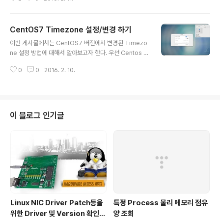
Boot Parameter 를 기술 하였지만, GRUB2 에서는 아
래와 같은 과정을 통해 Boot kernel을 변경 및 설정하게
된다. 1. 현재 Boot Kernel 설정내역 확인하기 [root@c
CentOS7 Timezone 설정/변경 하기
entos7 ~]# [root@centos7 ~]# grub2-editenv li
글 내용
st saved_entry=CentOS Linux (3.10.0-327.4.5.el
이번 게시물에서는 CentOS7 버전에서 변경된 Timezo
7.x86_64.debug) 7 (Core) [root@centos7 ~]# [r
ne 설정 방법에 대해서 알아보고자 한다. 우선 Centos /
oot@centos7 ~]# 2. GRUB에 정의된 Kernel ..
RHEL 5.x ~ 6.x 버전에서는 OS 의 전역 Timezone 설
0
0
2016. 2. 10.
정을 위해 다음과 같은 과정을 거쳤었다. [root@centos
6 ~]# [root@centos6 ~]# vi /etc/sysconfig/cloc
k ZONE="America/New_York" [root@centos6 ~]
# [root@centos6 ~]# ln -sf /usr/share/zoneinfo/
Asia/Seoul /etc/localtime [root@centos6 ~]# [r
이 블로그 인기글
oot@centos6 ~]# [root@centos6 ~]# source /e
tc/sysconfig/clock [root@centos..
Linux NIC Driver Patch등을
특정 Process 물리 메모리 점유
위한 Driver 및 Version 확인하
양 조회