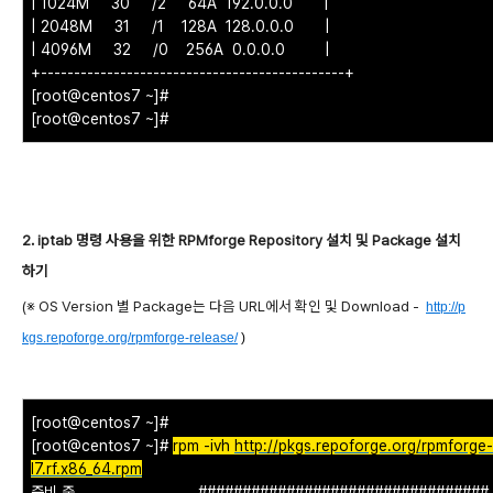
| 1024M 30 /2 64A 192.0.0.0 |
| 2048M 31 /1 128A 128.0.0.0 |
| 4096M 32 /0 256A 0.0.0.0 |
+----------------------------------------------+
[root@centos7 ~]#
[root@centos7 ~]#
2. iptab 명령 사용을 위한 RPMforge Repository 설치 및 Package 설치
하기
(※ OS Version 별 Package는 다음 URL에서 확인 및 Download -
http://p
kgs.repoforge.org/rpmforge-release/
)
[root@centos7 ~]#
[root@centos7 ~]#
rpm -ivh
http://pkgs.repoforge.org/rpmforge-
l7.rf.x86_64.rpm
준비 중... ################################# [