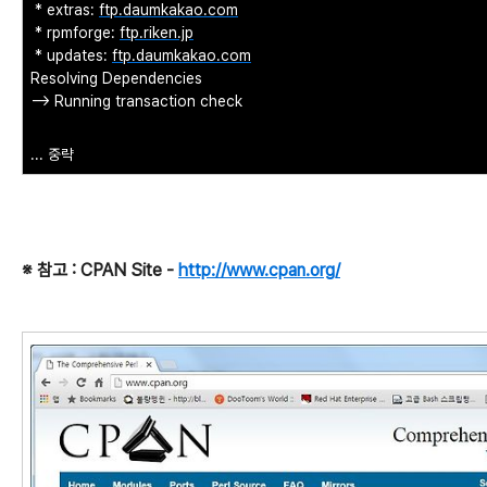
* extras:
ftp.daumkakao.com
* rpmforge:
ftp.riken.jp
* updates:
ftp.daumkakao.com
Resolving Dependencies
--> Running transaction check
... 중략
※ 참고 : CPAN Site -
http://www.cpan.org/