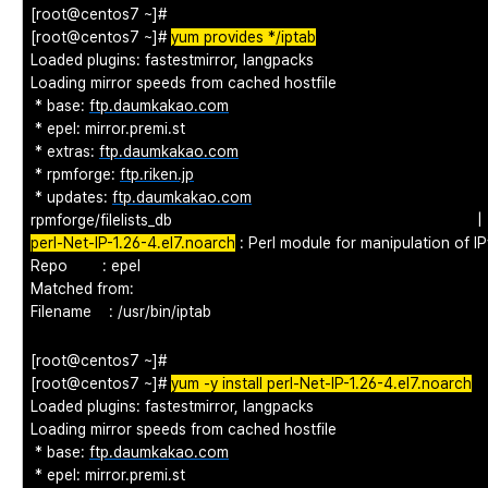
[root@centos7 ~]#
[root@centos7 ~]#
yum provides */iptab
Loaded plugins: fastestmirror, langpacks
Loading mirror speeds from cached hostfile
* base:
ftp.daumkakao.com
* epel: mirror.premi.st
* extras:
ftp.daumkakao.com
* rpmforge:
ftp.riken.jp
* updates:
ftp.daumkakao.com
rpmforge/filelists_db | 96 kB
perl-Net-IP-1.26-4.el7.noarch
: Perl module for manipulation of I
Repo : epel
Matched from:
Filename : /usr/bin/iptab
[root@centos7 ~]#
[root@centos7 ~]#
yum -y install perl-Net-IP-1.26-4.el7.noarch
Loaded plugins: fastestmirror, langpacks
Loading mirror speeds from cached hostfile
* base:
ftp.daumkakao.com
* epel: mirror.premi.st