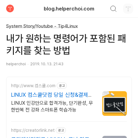
검색하기
blog.helperchoi.com
티스토리
System Story/Youtube - Tip4Linux
내가 원하는 명령어가 포함된 패
키지를 찾는 방법
helperchoi
2019. 10. 13. 21:43
http://www.컴스쿨.com
광고
LINUX 컴스쿨닷컴 당일 신청&결제시
기프티콘!
LINUX 인강만으로 합격가능, 단기완성, 무
한반복 전 강좌 스마트폰 학습가능
https://creatorlink.net
광고