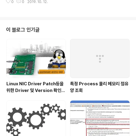
0
0
2019. 10. 12.
60 Frame 환경으로 제작되었습니다. 이상입니다. 감사합
니다~
이 블로그 인기글
Linux NIC Driver Patch등을
특정 Process 물리 메모리 점유
위한 Driver 및 Version 확인하
양 조회
기